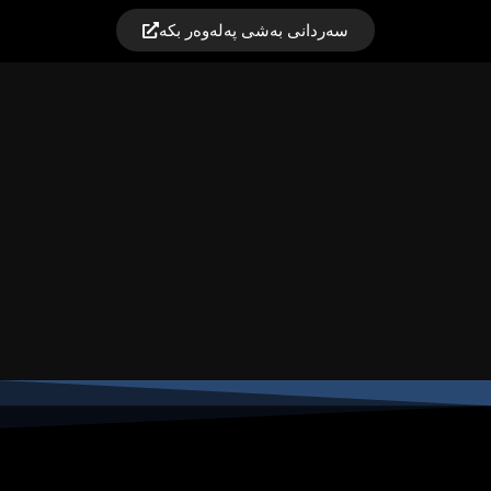
سەردانی بەشی پەلەوەر بکە