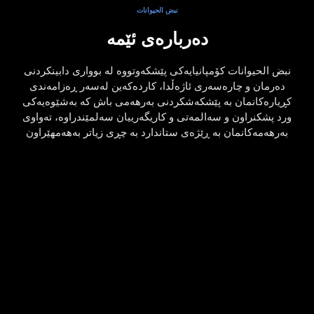
نبض الحیوانات
دەربارەی ئێمە
نبض الحیوانات کۆمپانیایەکی پێشکەوتووە لە بوواری دابینکردنی
دەرمان و چارەسەری ئاژەڵدا، کاردەکەین لەسەر ڕەزامەندی
کڕیارەکانمان بە پێشکەشکردنی بەرهەمی باش کە بەشێوەیەکی
ورد پشکنراون و سەالمەتی و کاریگەرییان سەلمێندراوە، تەواوی
بەرهەمەکانمان بە ڕێژەی ستاندارد بە چڕی زیاتر بەهەمهێراون